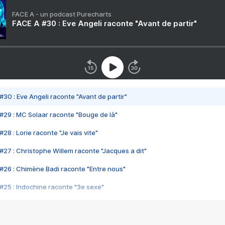
FACE A - un podcast Purecharts
FACE A #30 : Eve Angeli raconte "Avant de partir"
#30 : Eve Angeli raconte "Avant de partir"
#29 : MC Solaar raconte "Bouge de là"
28 : Lorie raconte "Je vais vite"
#27 : Christophe Willem raconte "Jacques a dit"
#26 : Chimène Badi raconte "Entre nous"
#25 : Indochine raconte "3e sexe"
#24 : Zaho raconte "C'est chelou"
#23 : Patrick Bruel raconte "Au café des délices"